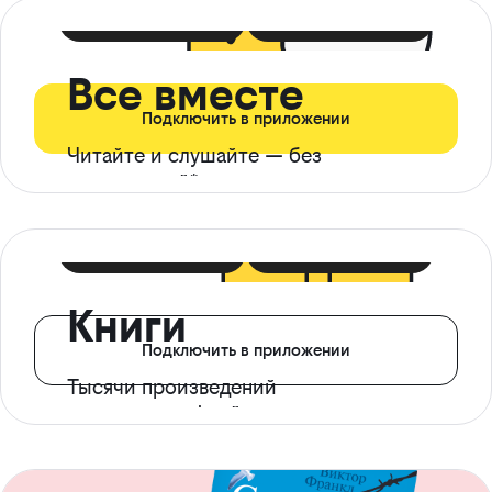
399 ₽ в мес
21 ₽ в день
Все вместе
Подключить в приложении
Читайте и слушайте — без
ограничений*
299 ₽ в мес
14 ₽ в день
Книги
Подключить в приложении
Тысячи произведений
с доступом офлайн