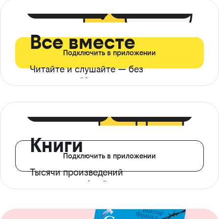
399 ₽ в мес
21 ₽ в день
Все вместе
Подключить в приложении
Читайте и слушайте — без
ограничений*
299 ₽ в мес
14 ₽ в день
Книги
Подключить в приложении
Тысячи произведений
с доступом офлайн