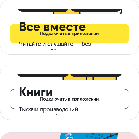
399 ₽ в мес
21 ₽ в день
Все вместе
Подключить в приложении
Читайте и слушайте — без
ограничений*
299 ₽ в мес
14 ₽ в день
Книги
Подключить в приложении
Тысячи произведений
с доступом офлайн