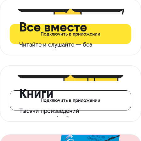
399 ₽ в мес
21 ₽ в день
Все вместе
Подключить в приложении
Читайте и слушайте — без
ограничений*
299 ₽ в мес
14 ₽ в день
Книги
Подключить в приложении
Тысячи произведений
с доступом офлайн