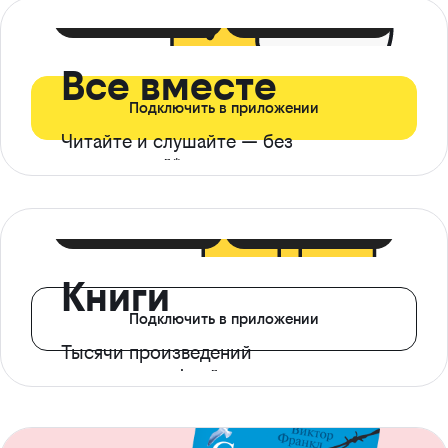
399 ₽ в мес
21 ₽ в день
Все вместе
Подключить в приложении
Читайте и слушайте — без
ограничений*
299 ₽ в мес
14 ₽ в день
Книги
Подключить в приложении
Тысячи произведений
с доступом офлайн