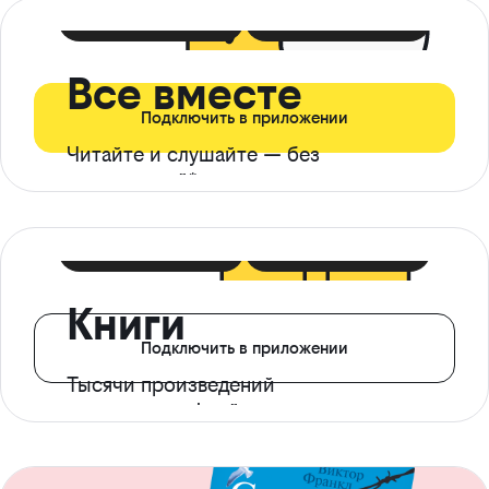
399 ₽ в мес
21 ₽ в день
Все вместе
Подключить в приложении
Читайте и слушайте — без
ограничений*
299 ₽ в мес
14 ₽ в день
Книги
Подключить в приложении
Тысячи произведений
с доступом офлайн