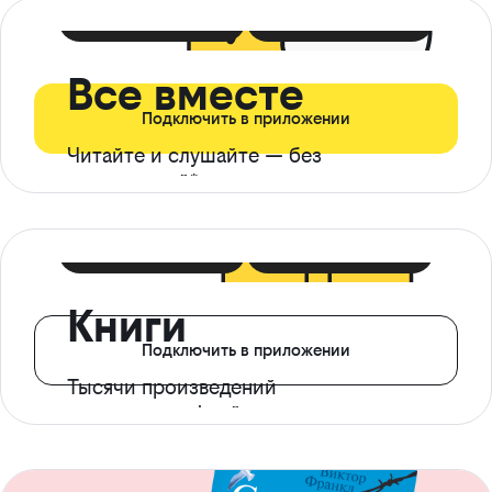
399 ₽ в мес
21 ₽ в день
Все вместе
Подключить в приложении
Читайте и слушайте — без
ограничений*
299 ₽ в мес
14 ₽ в день
Книги
Подключить в приложении
Тысячи произведений
с доступом офлайн