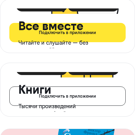
399 ₽ в мес
21 ₽ в день
Все вместе
Подключить в приложении
Читайте и слушайте — без
ограничений*
299 ₽ в мес
14 ₽ в день
Книги
Подключить в приложении
Тысячи произведений
с доступом офлайн