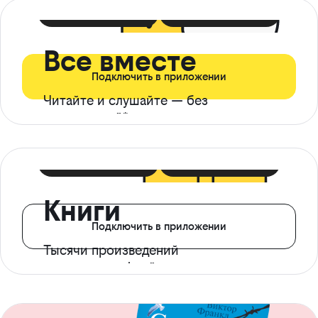
399 ₽ в мес
21 ₽ в день
Все вместе
Подключить в приложении
Читайте и слушайте — без
ограничений*
299 ₽ в мес
14 ₽ в день
Книги
Подключить в приложении
Тысячи произведений
с доступом офлайн