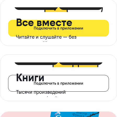
399 ₽ в мес
21 ₽ в день
Все вместе
Подключить в приложении
Читайте и слушайте — без
ограничений*
299 ₽ в мес
14 ₽ в день
Книги
Подключить в приложении
Тысячи произведений
с доступом офлайн