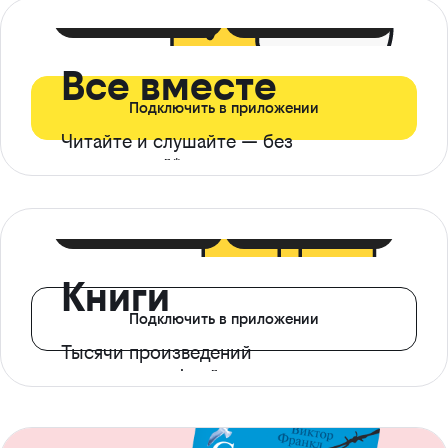
399 ₽ в мес
21 ₽ в день
Все вместе
Подключить в приложении
Читайте и слушайте — без
ограничений*
299 ₽ в мес
14 ₽ в день
Книги
Подключить в приложении
Тысячи произведений
с доступом офлайн